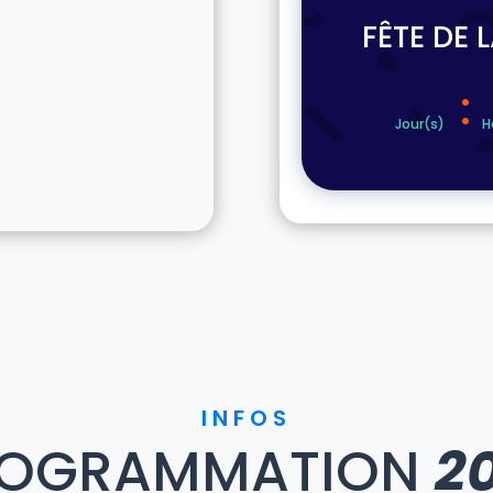
FÊTE DE 
:
Jour(s)
H
INFOS
ROGRAMMATION
2