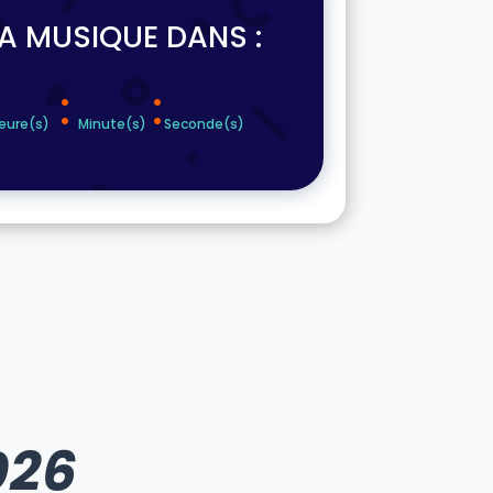
LA MUSIQUE DANS :
:
:
eure(s)
Minute(s)
Seconde(s)
026