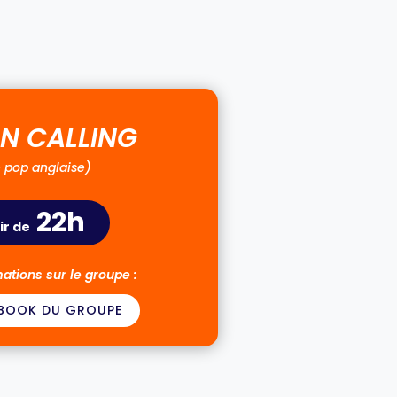
N CALLING
e pop anglaise)
22h
ir de
ations sur le groupe :
BOOK DU GROUPE