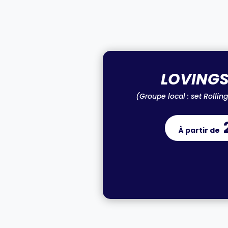
LOVING
(
Groupe local : set Rollin
À partir de