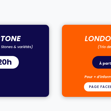
STONE
LONDO
g Stones & variétés)
(
Trio d
20h
À part
Pour + d’inform
PAGE FACE