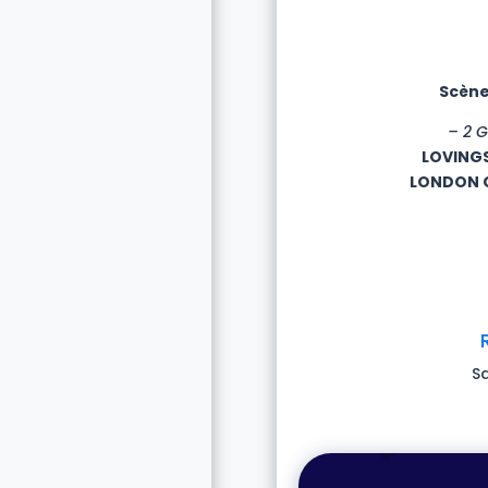
Scène
– 2 
LOVING
LONDON 
S