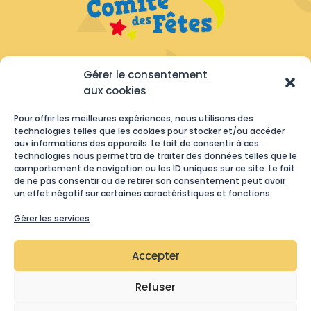
Gérer le consentement
NOUS CONTACTER

aux cookies
COMITÉ DES FÊTES

Pour offrir les meilleures expériences, nous utilisons des
2 Rue des Résistants
technologies telles que les cookies pour stocker et/ou accéder
71190 Etang-sur-Arroux
aux informations des appareils. Le fait de consentir à ces
technologies nous permettra de traiter des données telles que le
TÉLÉPHONE
comportement de navigation ou les ID uniques sur ce site. Le fait

07 85 07 03 02
de ne pas consentir ou de retirer son consentement peut avoir
un effet négatif sur certaines caractéristiques et fonctions.
MAIL

Gérer les services
comitedesfetes.etang71@gmail.com
Accepter
MENTIONS LÉGALES
POLITIQUE DE COOKIES
Refuser