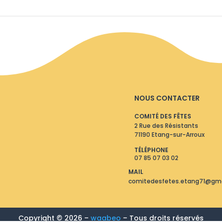
NOUS CONTACTER
COMITÉ DES FÊTES
2 Rue des Résistants
71190 Etang-sur-Arroux
TÉLÉPHONE
07 85 07 03 02
MAIL
comitedesfetes.etang71@gm
Copyright © 2026 –
waabeo
–
Tous droits réservés