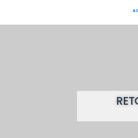
A
RET