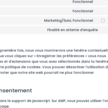
to
Fonctionnel
faceb
Conse
servic
to
Fonctionnel
googl
Conse
servic
recap
to
Marketing/Suivi, Fonctionnel
divi-
Conse
servic
(eleg
to
Finalité en attente d’enquête
compl
theme
Con
servic
to
youtu
ser
div
a première fois, nous vous montrerons une fenêtre contextuel
ue vous cliquez sur « Enregistrer les préférences » vous nous
ies et d’extensions que vous avez sélectionnés dans la fenêtr
e politique de cookies. Vous pouvez désactiver l’utilisation 
 noter que notre site web pourrait ne plus fonctionner
consentement
ns le support de javascript. Sur AMP, vous pouvez utiliser l’o
 page.