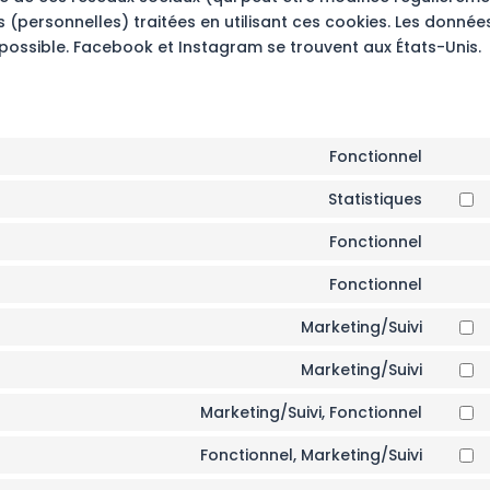
s (personnelles) traitées en utilisant ces cookies. Les donnée
ossible. Facebook et Instagram se trouvent aux États-Unis.
Fonctionnel
Conse
to
Statistiques
Conse
servic
to
Fonctionnel
wooc
Conse
servic
to
Fonctionnel
googl
Conse
servic
analyt
to
Marketing/Suivi
wordp
Conse
servic
to
Marketing/Suivi
litesp
Conse
servic
to
Marketing/Suivi, Fonctionnel
googl
Conse
servic
fonts
to
Fonctionnel, Marketing/Suivi
googl
Conse
servic
maps