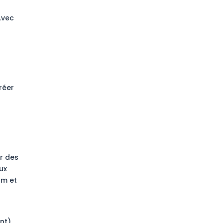
Avec
réer
r des
ux
am et
ent)