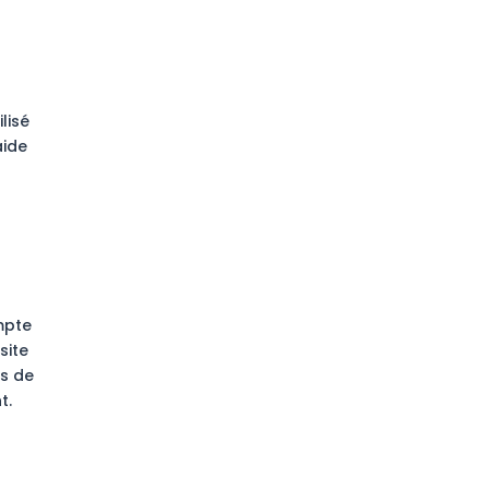
lisé
aide
mpte
site
rs de
t.