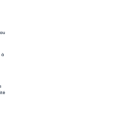
 au
 à
s
ité
z