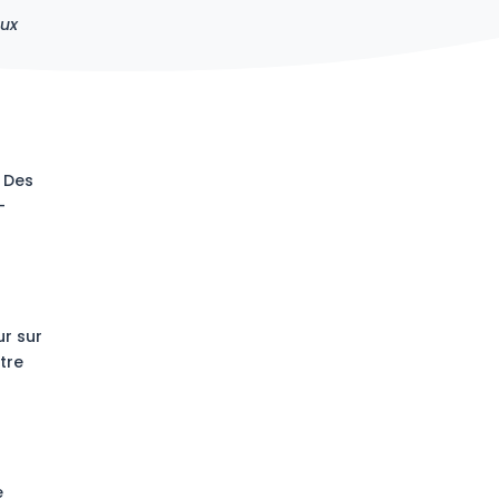
aux
. Des
-
ur sur
tre
e