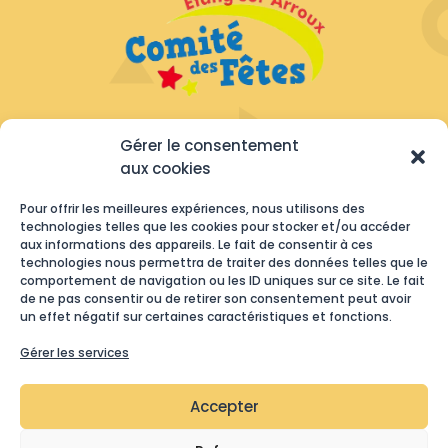
Gérer le consentement
NOUS CONTACTER

aux cookies
COMITÉ DES FÊTES

Pour offrir les meilleures expériences, nous utilisons des
2 Rue des Résistants
technologies telles que les cookies pour stocker et/ou accéder
71190 Etang-sur-Arroux
aux informations des appareils. Le fait de consentir à ces
technologies nous permettra de traiter des données telles que le
TÉLÉPHONE
comportement de navigation ou les ID uniques sur ce site. Le fait

07 85 07 03 02
de ne pas consentir ou de retirer son consentement peut avoir
un effet négatif sur certaines caractéristiques et fonctions.
MAIL

Gérer les services
comitedesfetes.etang71@gmail.com
Accepter
MENTIONS LÉGALES
POLITIQUE DE COOKIES